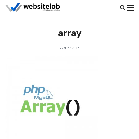
Skip
to
Search
content
for:
array
27/06/2015