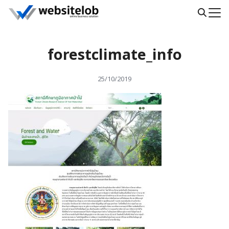
Skip
to
Search
content
for:
forestclimate_info
25/10/2019