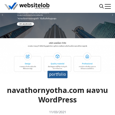
Skip
to
Search
content
for:
portfolio
navathornyotha.com ผลงาน
WordPress
11/03/2021