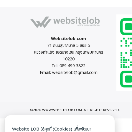
Websitelob.com
71 ถนนสุขาภิบาล 5 ซอย 5
แขวงท่าแร้ง เขตบางเขน กรุงเทพมหานคร
10220
Tel:
089 499 3822
Email:
websitelob@gmail.com
©2026 WWW.WEBSITELOB.COM. ALL RIGHTS RESERVED.
Website LOB ใช้คุกกี้ (Cookies) เพื่อพัฒนา