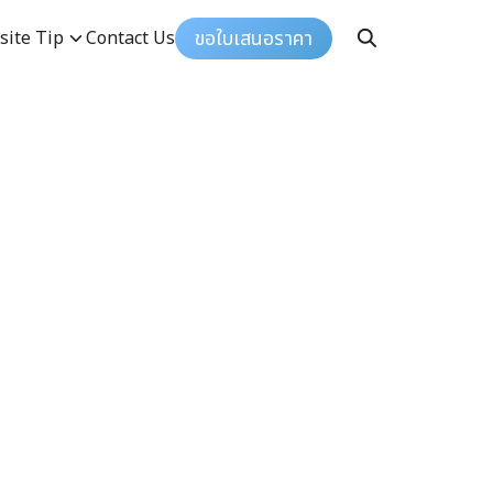
ขอใบเสนอราคา
ite Tip
Contact Us