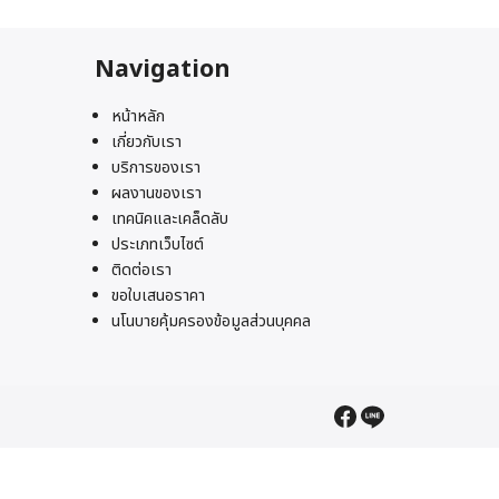
Navigation
หน้าหลัก
เกี่ยวกับเรา
บริการของเรา
ผลงานของเรา
เทคนิคและเคล็ดลับ
ประเภทเว็บไซต์
ติดต่อเรา
ขอใบเสนอราคา
นโนบายคุ้มครองข้อมูลส่วนบุคคล