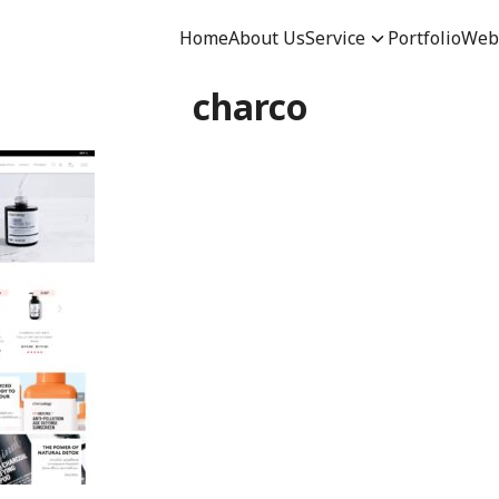
Home
About Us
Service
Portfolio
Webs
arch
charco
r: