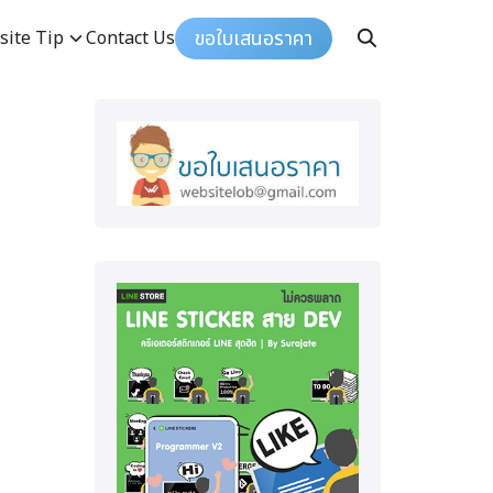
ขอใบเสนอราคา
ite Tip
Contact Us