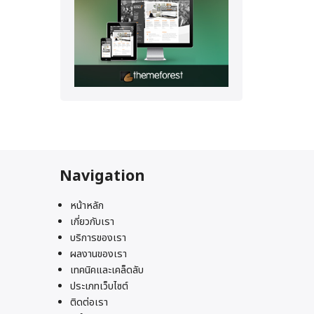
Navigation
หน้าหลัก
เกี่ยวกับเรา
บริการของเรา
ผลงานของเรา
เทคนิคและเคล็ดลับ
ประเภทเว็บไซต์
ติดต่อเรา